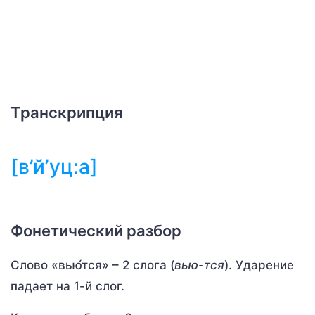
Транскрипция
[в’й’уц:а]
Фонетический разбор
Слово «вью́тся» – 2 слога (
вью-тся
). Ударение
падает на 1-й слог.