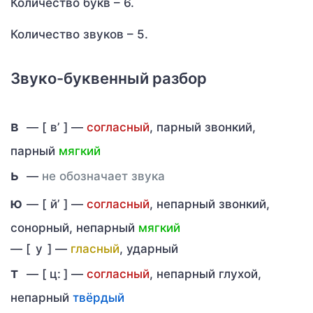
Количество букв – 6.
Количество звуков – 5.
Звуко-буквенный разбор
в
— [
в’
] —
согласный
, парный звонкий,
парный
мягкий
ь
—
не обозначает звука
ю
— [
й’
] —
согласный
, непарный звонкий,
сонорный, непарный
мягкий
—
[
у
] —
гласный
, ударный
т
— [
ц:
] —
согласный
, непарный глухой,
непарный
твёрдый