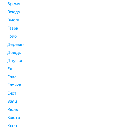
время
всюду
вьюга
газон
гриб
деревья
дождь
друзья
еж
елка
елочка
енот
заяц
июль
каюта
клен