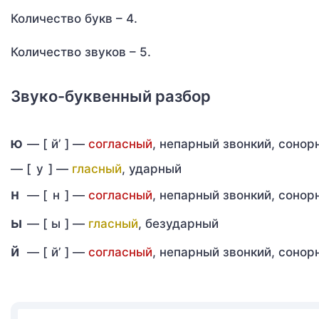
Количество букв – 4.
Количество звуков – 5.
Звуко-буквенный разбор
ю
— [
й’
] —
согласный
, непарный звонкий, соно
—
[
у
] —
гласный
, ударный
н
— [
н
] —
согласный
, непарный звонкий, соно
ы
— [
ы
] —
гласный
, безударный
й
— [
й’
] —
согласный
, непарный звонкий, соно