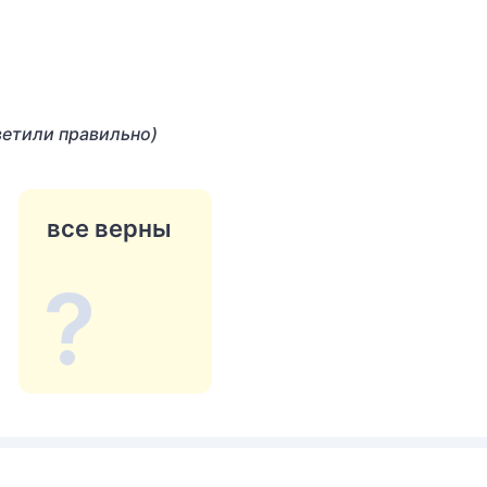
ветили правильно)
все верны