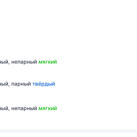
рный, непарный
мягкий
рный, парный
твёрдый
рный, непарный
мягкий