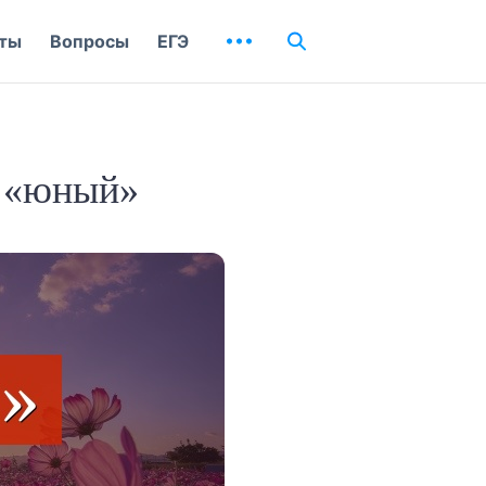
ты
Вопросы
ЕГЭ
а «юный»