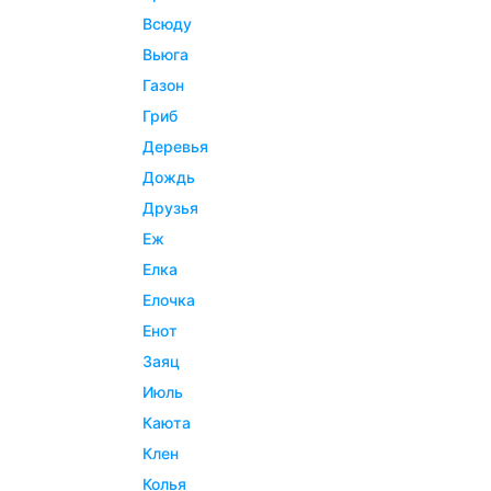
всюду
вьюга
газон
гриб
деревья
дождь
друзья
еж
елка
елочка
енот
заяц
июль
каюта
клен
колья