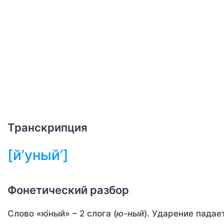
Транскрипция
[й’уный’]
Фонетический разбор
Слово «ю́ный» – 2 слога (
ю-ный
). Ударение падает