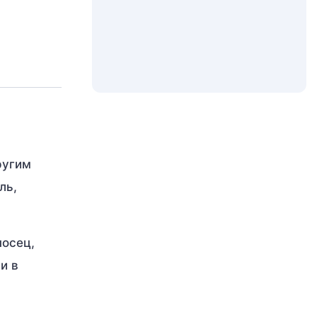
ругим
ль,
носец,
и в