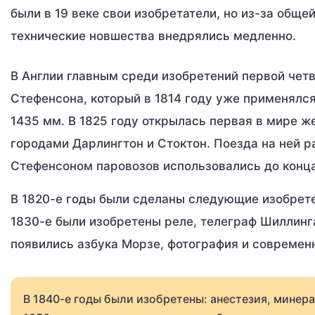
были в 19 веке свои изобретатели, но из-за общ
технические новшества внедрялись медленно.
В Англии главным среди изобретений первой чет
Стефенсона, который в 1814 году уже применялся
1435 мм. В 1825 году открылась первая в мире 
городами Дарлингтон и Стоктон. Поезда на ней р
Стефенсоном паровозов использовались до конца
В 1820-е годы были сделаны следующие изобретен
1830-е были изобретены реле, телеграф Шиллинга
появились азбука Морзе, фотография и современ
В 1840-е годы были изобретены: анестезия, минера