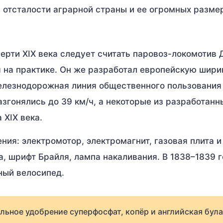
ей отсталости аграрной страны и ее огромных разме
верти XIX века следует считать паровоз-локомотив
 на практике. Он же разработал европейскую шири
железнодорожная линия общественного пользовани
азгонялись до 39 км/ч, а некоторые из разработанн
 XIX века.
ия: электромотор, электромагнит, газовая плита и 
, шрифт Брайля, лампа накаливания. В 1838–1839 
ный велосипед.
льное удобрение суперфосфат, копёр и английская була