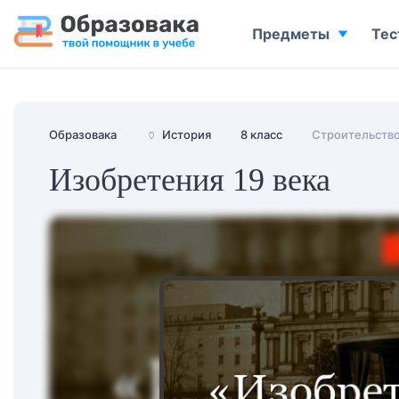
Предметы
Тес
Образовака
🏺
История
8 класс
Строительство
Изобретения 19 века