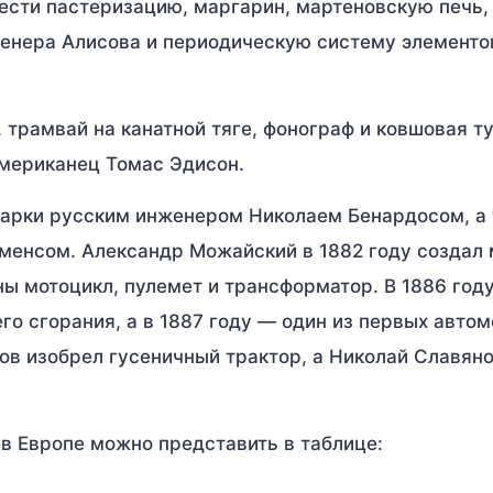
ести пастеризацию, маргарин, мартеновскую печь,
женера Алисова и периодическую систему элементо
 трамвай на канатной тяге, фонограф и ковшовая т
мериканец Томас Эдисон.
варки русским инженером Николаем Бенардосом, а
менсом. Александр Можайский в 1882 году создал
ны мотоцикл, пулемет и трансформатор. В 1886 году
о сгорания, а в 1887 году — один из первых автом
ов изобрел гусеничный трактор, а Николай Славян
 в Европе можно представить в таблице: