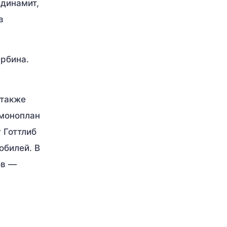
 динамит,
в
урбина.
 также
 моноплан
 Готтлиб
обилей. В
ов —