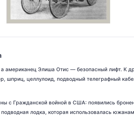
а
, а американец Элиша Отис — безопасный лифт. К д
ёр, шприц, целлулоид, подводный телеграфный кабе
аны с Гражданской войной в США: появились броне
я подводная лодка, которая использовалась южанам