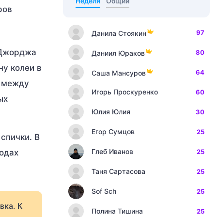
Неделя
Общий
ров
97
Данила Стоякин
 Джорджа
80
Даниил Юраков
ну колеи в
64
Саша Мансуров
я между
Игорь Проскуренко
60
ых
Юлия Юлия
30
Егор Сумцов
25
спички. В
Глеб Иванов
годах
25
Таня Сартасова
25
Sof Sch
25
вка. К
Полина Тишина
25