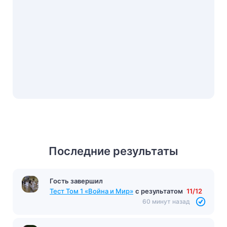
Последние результаты
Гость завершил
Гость завершил
Тест «Горе от ума»
с результатом
9/15
Тест Том 1 «Война и Мир»
с результатом
11/12
59 минут назад
60 минут назад