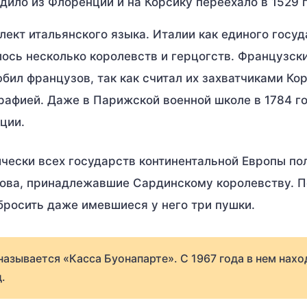
ило из Флоренции и на Корсику переехало в 1529 г
ект итальянского языка. Италии как единого госу
лось несколько королевств и герцогств. Французск
юбил французов, так как считал их захватчиками Ко
рафией. Даже в Парижской военной школе в 1784 г
ции.
чески всех государств континентальной Европы по
трова, принадлежавшие Сардинскому королевству. 
росить даже имевшиеся у него три пушки.
азывается «Касса Буонапарте». С 1967 года в нем нахо
.