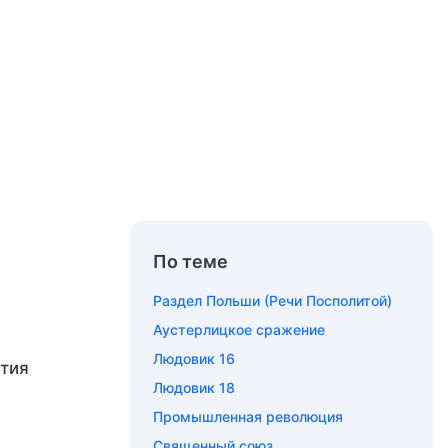
По теме
Раздел Польши (Речи Посполитой)
Аустерлицкое сражение
Людовик 16
стия
Людовик 18
Промышленная революция
Священный союз