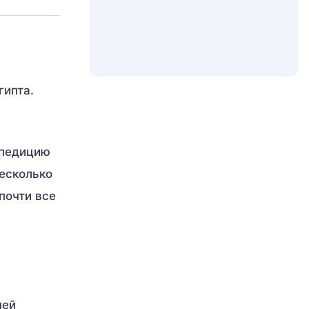
гипта.
спедицию
несколько
почти все
ней