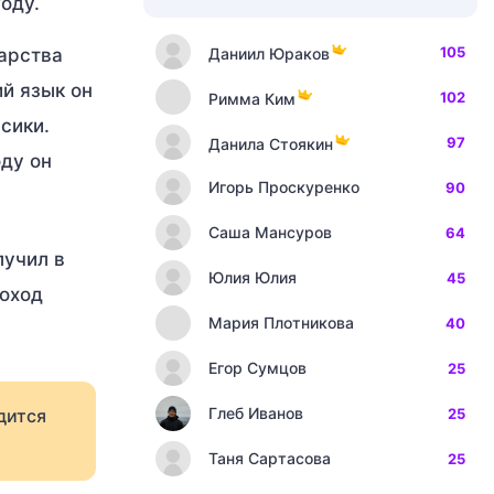
оду.
105
Даниил Юраков
дарства
ий язык он
102
Римма Ким
рсики.
97
Данила Стоякин
оду он
Игорь Проскуренко
90
Саша Мансуров
64
лучил в
Юлия Юлия
45
Поход
Мария Плотникова
40
Егор Сумцов
25
Глеб Иванов
дится
25
Таня Сартасова
25