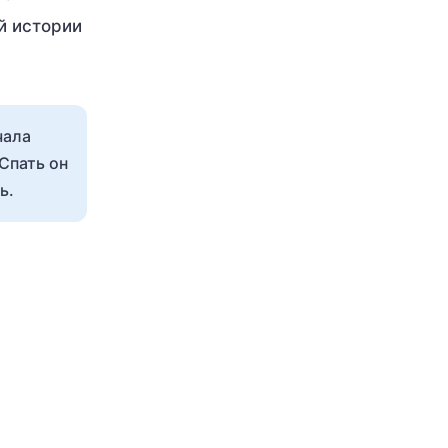
й истории
чала
 Спать он
ь.