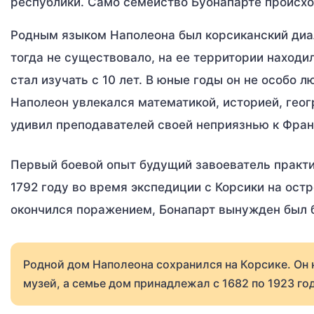
республики. Само семейство Буонапарте происход
Родным языком Наполеона был корсиканский диал
тогда не существовало, на ее территории находи
стал изучать с 10 лет. В юные годы он не особо л
Наполеон увлекался математикой, историей, геог
удивил преподавателей своей неприязнью к Фран
Первый боевой опыт будущий завоеватель практи
1792 году во время экспедиции с Корсики на ос
окончился поражением, Бонапарт вынужден был б
Родной дом Наполеона сохранился на Корсике. Он н
музей, а семье дом принадлежал с 1682 по 1923 год