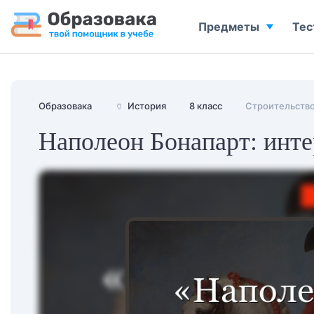
Предметы
Тес
Образовака
🏺
История
8 класс
Строительство
Наполеон Бонапарт: инт