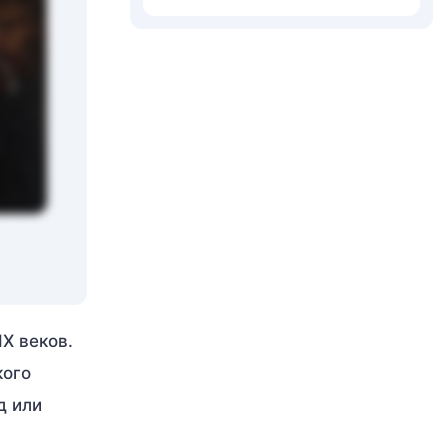
X веков.
кого
д или