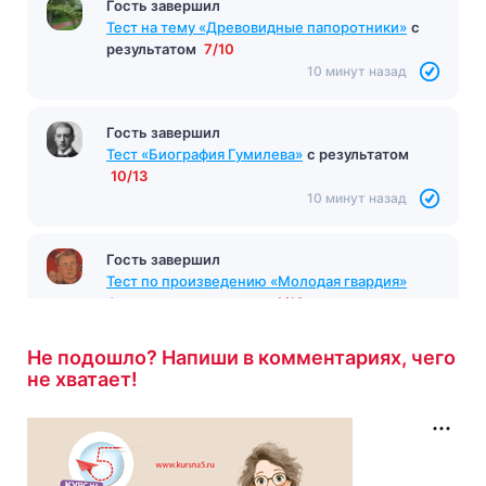
Гость завершил
Тест на тему "Производные предлоги"
с
результатом
4/5
9 минут назад
Гость завершил
Тест на тему «Древовидные папоротники»
с
результатом
7/10
10 минут назад
Гость завершил
Тест «Биография Гумилева»
с результатом
10/13
10 минут назад
Не подошло? Напиши в комментариях, чего
не хватает!