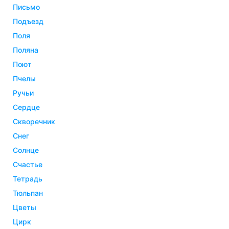
письмо
подъезд
поля
поляна
поют
пчелы
ручьи
сердце
скворечник
снег
солнце
счастье
тетрадь
тюльпан
цветы
цирк