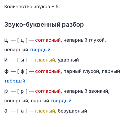
Количество звуков – 5.
Звуко-буквенный разбор
ц
— [
ц
] —
согласный
, непарный глухой,
непарный
твёрдый
и
— [
ы
] —
гласный
, ударный
ф
— [
ф
] —
согласный
, парный глухой, парный
твёрдый
р
— [
р
] —
согласный
, непарный звонкий,
сонорный, парный
твёрдый
а
— [
а
] —
гласный
, безударный