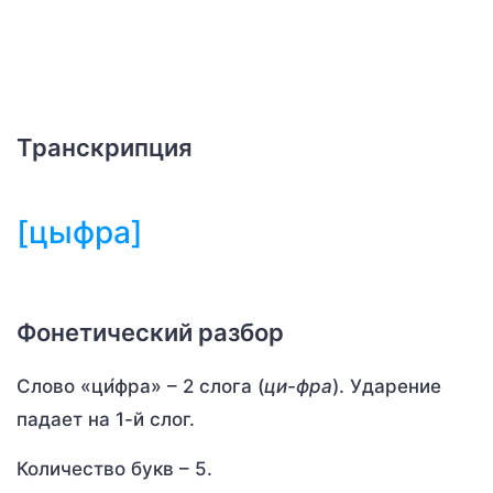
Транскрипция
[цыфра]
Фонетический разбор
Слово «ци́фра» – 2 слога (
ци-фра
). Ударение
падает на 1-й слог.
Количество букв – 5.