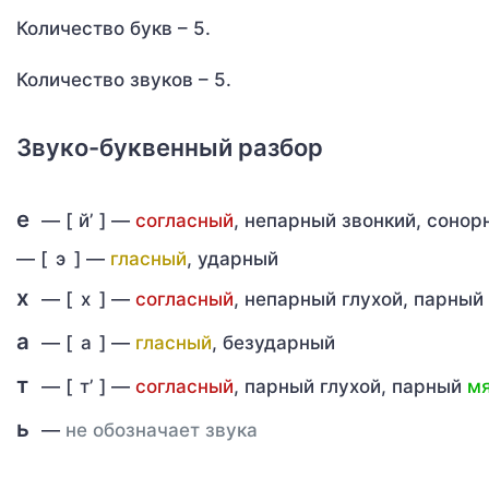
Количество букв – 5.
Количество звуков – 5.
Звуко-буквенный разбор
е
— [
й’
] —
согласный
, непарный звонкий, соно
—
[
э
] —
гласный
, ударный
х
— [
х
] —
согласный
, непарный глухой, парный
а
— [
а
] —
гласный
, безударный
т
— [
т’
] —
согласный
, парный глухой, парный
мя
ь
—
не обозначает звука