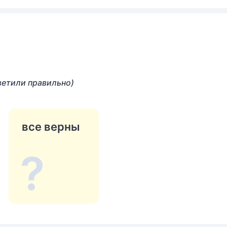
ветили правильно)
все верны