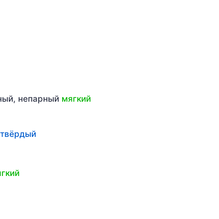
рный, непарный
мягкий
твёрдый
гкий