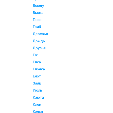
всюду
вьюга
газон
гриб
деревья
дождь
друзья
еж
елка
елочка
енот
заяц
июль
каюта
клен
колья