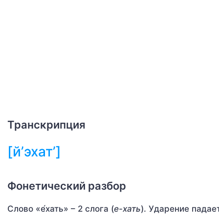
Транскрипция
[й’эхат’]
Фонетический разбор
Слово «е́хать» – 2 слога (
е-хать
). Ударение падает