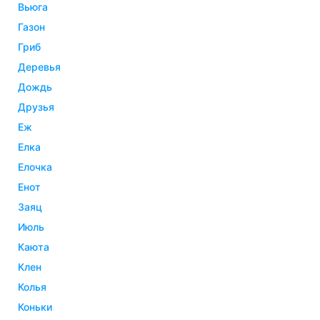
вьюга
газон
гриб
деревья
дождь
друзья
еж
елка
елочка
енот
заяц
июль
каюта
клен
колья
коньки