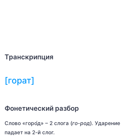
Транскрипция
[горат]
Фонетический разбор
Слово «горо́д» – 2 слога (
го-род
). Ударение
падает на 2-й слог.