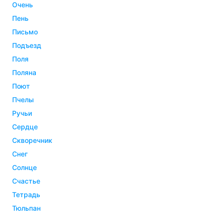
очень
пень
письмо
подъезд
поля
поляна
поют
пчелы
ручьи
сердце
скворечник
снег
солнце
счастье
тетрадь
тюльпан