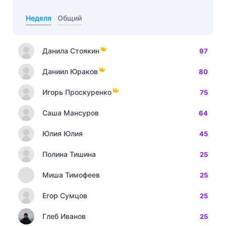
Неделя
Общий
Данила Стоякин
97
Даниил Юраков
80
Игорь Проскуренко
75
Саша Мансуров
64
Юлия Юлия
45
Полина Тишина
25
Миша Тимофеев
25
Егор Сумцов
25
Глеб Иванов
25