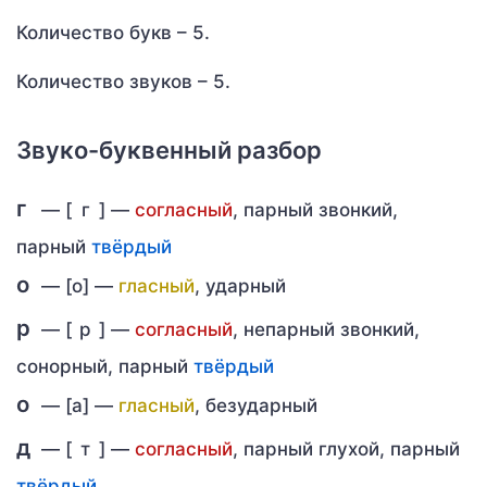
Количество букв – 5.
Количество звуков – 5.
Звуко-буквенный разбор
г
— [
г
] —
согласный
, парный звонкий,
парный
твёрдый
о
— [о] —
гласный
, ударный
р
— [
р
] —
согласный
, непарный звонкий,
сонорный, парный
твёрдый
о
— [а] —
гласный
, безударный
д
— [
т
] —
согласный
, парный глухой, парный
твёрдый