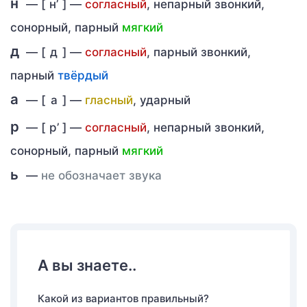
н
— [
н’
] —
согласный
, непарный звонкий,
сонорный, парный
мягкий
д
— [
д
] —
согласный
, парный звонкий,
парный
твёрдый
а
— [
а
] —
гласный
, ударный
р
— [
р’
] —
согласный
, непарный звонкий,
сонорный, парный
мягкий
ь
—
не обозначает звука
А вы знаете..
Какой из вариантов правильный?