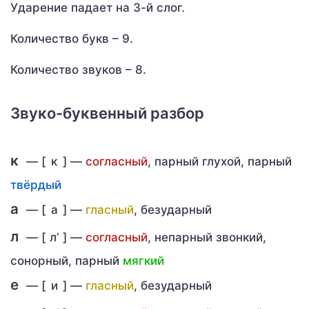
Ударение падает на 3-й слог.
Количество букв – 9.
Количество звуков – 8.
Звуко-буквенный разбор
к
— [
к
] —
согласный
, парный глухой, парный
твёрдый
а
— [
а
] —
гласный
, безударный
л
— [
л’
] —
согласный
, непарный звонкий,
сонорный, парный
мягкий
е
— [
и
] —
гласный
, безударный