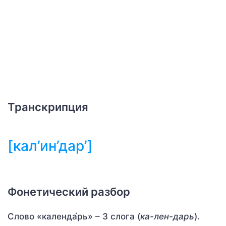
Транскрипция
[кал’ин’дар’]
Фонетический разбор
Слово «календа́рь» – 3 слога (
ка-лен-дарь
).