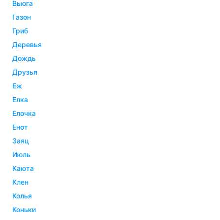
вьюга
газон
гриб
деревья
дождь
друзья
еж
елка
елочка
енот
заяц
июль
каюта
клен
колья
коньки