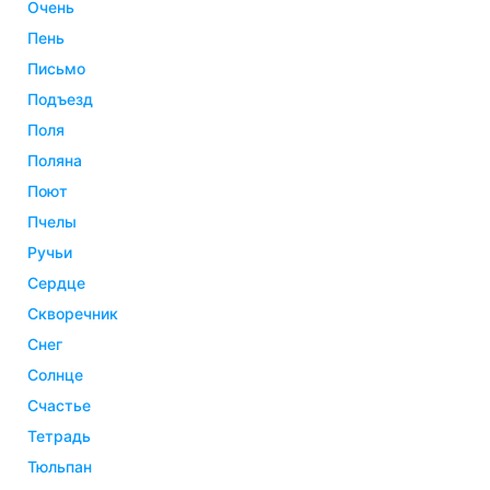
очень
пень
письмо
подъезд
поля
поляна
поют
пчелы
ручьи
сердце
скворечник
снег
солнце
счастье
тетрадь
тюльпан