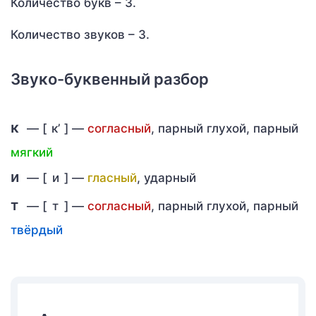
Количество букв – 3.
Количество звуков – 3.
Звуко-буквенный разбор
к
— [
к’
] —
согласный
, парный глухой, парный
мягкий
и
— [
и
] —
гласный
, ударный
т
— [
т
] —
согласный
, парный глухой, парный
твёрдый