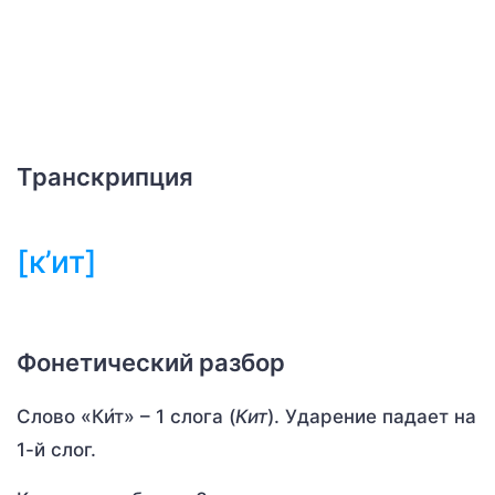
Транскрипция
[к’ит]
Фонетический разбор
Слово «Ки́т» – 1 слога (
Кит
). Ударение падает на
1-й слог.