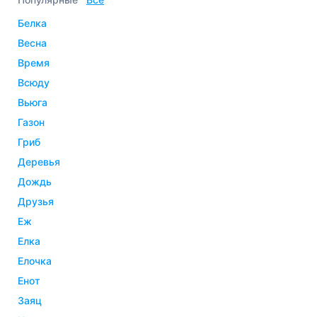
белка
весна
время
всюду
вьюга
газон
гриб
деревья
дождь
друзья
еж
елка
елочка
енот
заяц