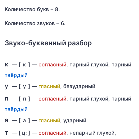
Количество букв – 8.
Количество звуков – 6.
Звуко-буквенный разбор
к
— [
к
] —
согласный
, парный глухой, парный
твёрдый
у
— [
у
] —
гласный
, безударный
п
— [
п
] —
согласный
, парный глухой, парный
твёрдый
а
— [
а
] —
гласный
, ударный
т
— [
ц:
] —
согласный
, непарный глухой,