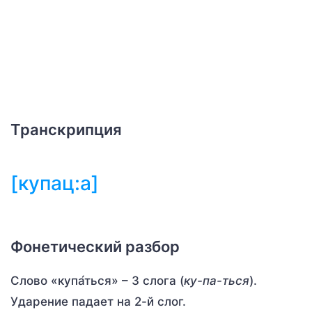
Транскрипция
[купац:а]
Фонетический разбор
Слово «купа́ться» – 3 слога (
ку-па-ться
).
Ударение падает на 2-й слог.