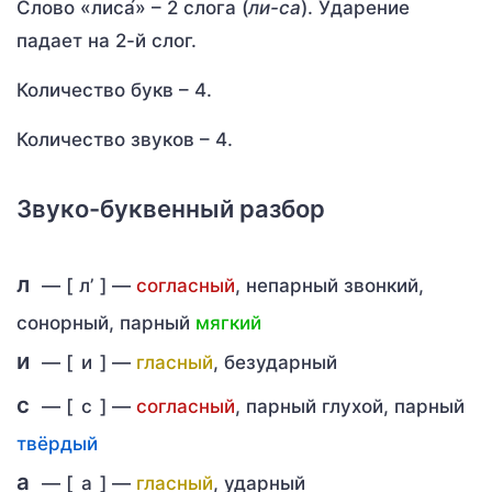
Слово «лиса́» – 2 слога (
ли-са
). Ударение
падает на 2-й слог.
Количество букв – 4.
Количество звуков – 4.
Звуко-буквенный разбор
л
— [
л’
] —
согласный
, непарный звонкий,
сонорный, парный
мягкий
и
— [
и
] —
гласный
, безударный
с
— [
с
] —
согласный
, парный глухой, парный
твёрдый
а
— [
а
] —
гласный
, ударный