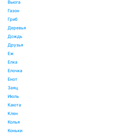
вьюга
газон
гриб
деревья
дождь
друзья
еж
елка
елочка
енот
заяц
июль
каюта
клен
колья
коньки