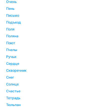
очень
пень
письмо
подъезд
поля
поляна
поют
пчелы
ручьи
сердце
скворечник
снег
солнце
счастье
тетрадь
тюльпан