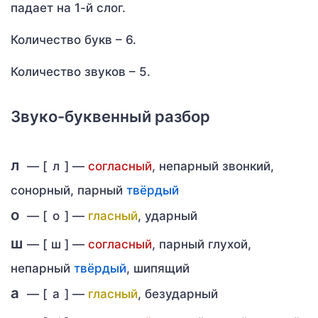
падает на 1-й слог.
Количество букв – 6.
Количество звуков – 5.
Звуко-буквенный разбор
л
— [
л
] —
согласный
, непарный звонкий,
сонорный, парный
твёрдый
о
— [
о
] —
гласный
, ударный
ш
— [
ш
] —
согласный
, парный глухой,
непарный
твёрдый
, шипящий
а
— [
а
] —
гласный
, безударный