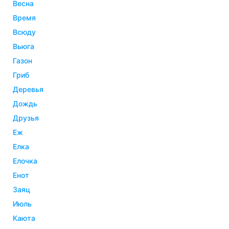
весна
время
всюду
вьюга
газон
гриб
деревья
дождь
друзья
еж
елка
елочка
енот
заяц
июль
каюта