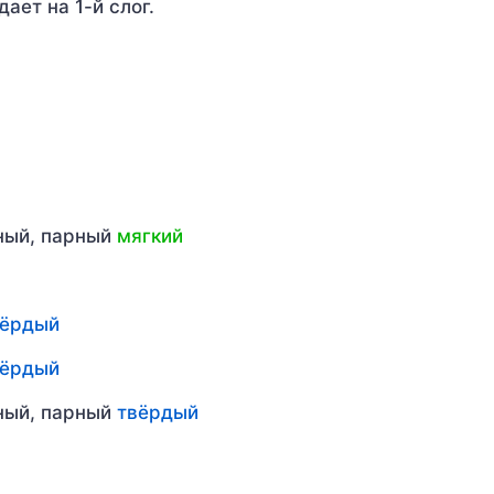
дает на 1-й слог.
рный, парный
мягкий
вёрдый
вёрдый
рный, парный
твёрдый