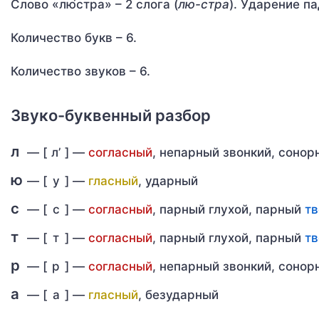
Слово «лю́стра» – 2 слога (
лю-стра
). Ударение па
Количество букв – 6.
Количество звуков – 6.
Звуко-буквенный разбор
л
— [
л’
] —
согласный
, непарный звонкий, соно
ю
— [
у
] —
гласный
, ударный
с
— [
с
] —
согласный
, парный глухой, парный
т
т
— [
т
] —
согласный
, парный глухой, парный
т
р
— [
р
] —
согласный
, непарный звонкий, соно
а
— [
а
] —
гласный
, безударный