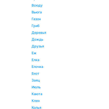
всюду
вьюга
газон
гриб
деревья
дождь
друзья
еж
елка
елочка
енот
заяц
июль
каюта
клен
колья