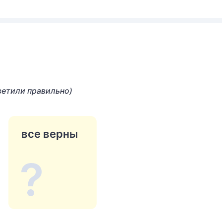
ветили правильно)
все верны