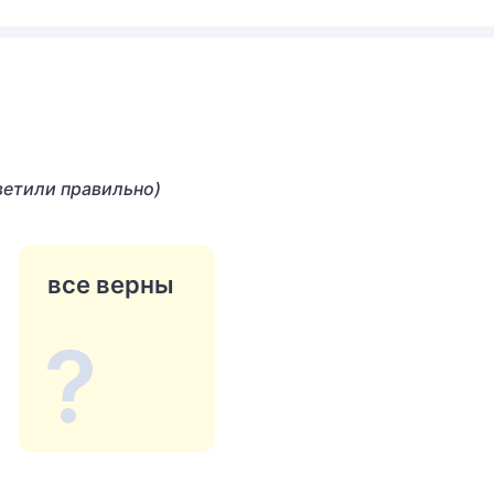
ветили правильно)
все верны