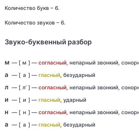
Количество букв – 6.
Количество звуков – 6.
Звуко-буквенный разбор
м
— [
м
] —
согласный
, непарный звонкий, соно
а
— [
а
] —
гласный
, безударный
л
— [
л’
] —
согласный
, непарный звонкий, соно
и
— [
и
] —
гласный
, ударный
н
— [
н
] —
согласный
, непарный звонкий, соно
а
— [
а
] —
гласный
, безударный