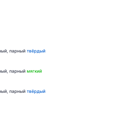
рный, парный
твёрдый
рный, парный
мягкий
рный, парный
твёрдый