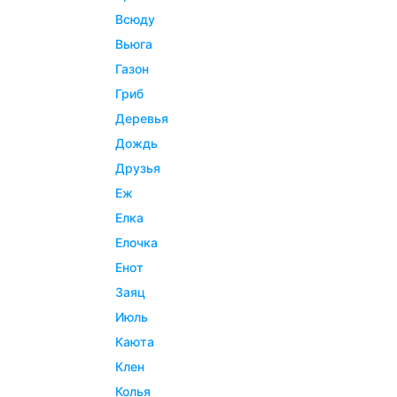
всюду
вьюга
газон
гриб
деревья
дождь
друзья
еж
елка
елочка
енот
заяц
июль
каюта
клен
колья