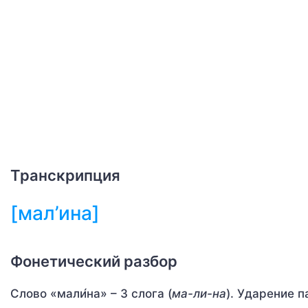
Транскрипция
[мал’ина]
Фонетический разбор
Слово «мали́на» – 3 слога (
ма-ли-на
). Ударение п