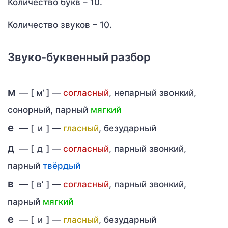
Количество букв – 10.
Количество звуков – 10.
Звуко-буквенный разбор
м
— [
м’
] —
согласный
, непарный звонкий,
сонорный, парный
мягкий
е
— [
и
] —
гласный
, безударный
д
— [
д
] —
согласный
, парный звонкий,
парный
твёрдый
в
— [
в’
] —
согласный
, парный звонкий,
парный
мягкий
е
— [
и
] —
гласный
, безударный