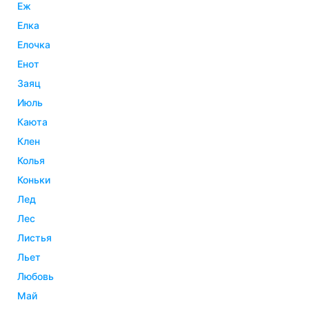
еж
елка
елочка
енот
заяц
июль
каюта
клен
колья
коньки
лед
лес
листья
льет
любовь
май