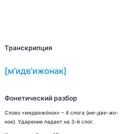
Транскрипция
[м’идв’ижонак]
Фонетический разбор
Слово «медвежо́нок» – 4 слога (
ме-две-жо-
нок
). Ударение падает на 3-й слог.