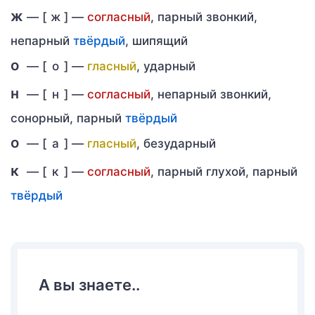
ж
— [
ж
] —
согласный
, парный звонкий,
непарный
твёрдый
, шипящий
о
— [
о
] —
гласный
, ударный
н
— [
н
] —
согласный
, непарный звонкий,
сонорный, парный
твёрдый
о
— [
а
] —
гласный
, безударный
к
— [
к
] —
согласный
, парный глухой, парный
твёрдый
А вы знаете..