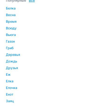
Популярные
Все
белка
весна
время
всюду
вьюга
газон
гриб
деревья
дождь
друзья
еж
елка
елочка
енот
заяц