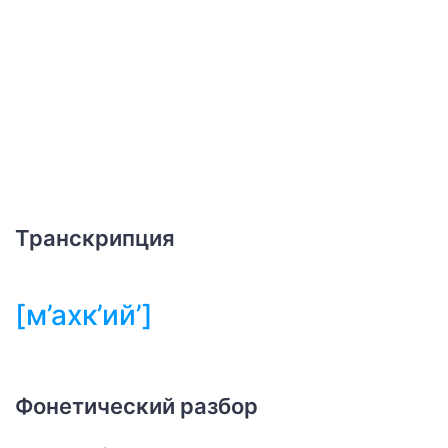
Транскрипция
[м’ахк’ий’]
Фонетический разбор