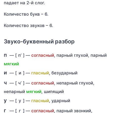
падает на 2-й слог.
Количество букв – 6.
Количество звуков – 6.
Звуко-буквенный разбор
п
— [
п’
] —
согласный
, парный глухой, парный
мягкий
и
— [
и
] —
гласный
, безударный
ч
— [
ч’
] —
согласный
, непарный глухой,
непарный
мягкий
, шипящий
у
— [
у
] —
гласный
, ударный
г
— [
г
] —
согласный
, парный звонкий,