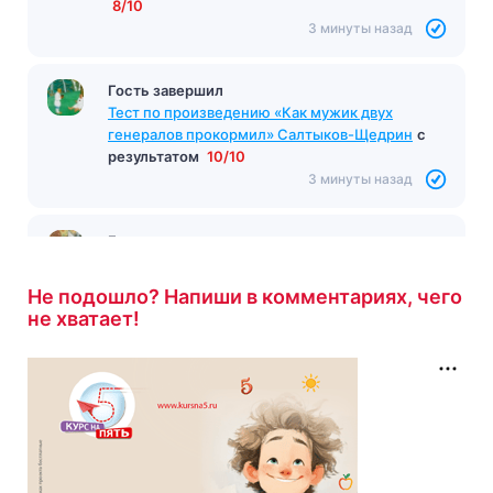
8/10
3 минуты назад
Гость завершил
Тест по произведению «Как мужик двух
генералов прокормил» Салтыков-Щедрин
с
результатом
10/10
3 минуты назад
Гость завершил
Тест по произведению «Лошадиная фамилия»
Чехов
с результатом
9/10
Не подошло? Напиши в комментариях, чего
3 минуты назад
не хватает!