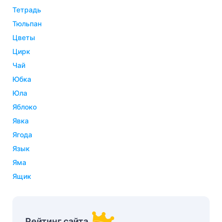
тетрадь
тюльпан
цветы
цирк
чай
юбка
юла
яблоко
явка
ягода
язык
яма
ящик
Рейтинг сайта