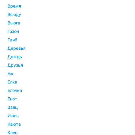
время
всюду
вьюга
газон
гриб
деревья
дождь
друзья
еж
елка
елочка
енот
заяц
июль
каюта
клен