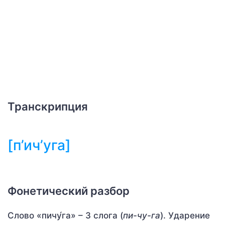
Транскрипция
[п’ич’уга]
Фонетический разбор
Слово «пичу́га» – 3 слога (
пи-чу-га
). Ударение