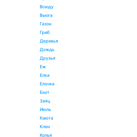
всюду
вьюга
газон
гриб
деревья
дождь
друзья
еж
елка
елочка
енот
заяц
июль
каюта
клен
колья