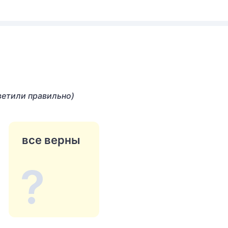
ветили правильно)
все верны