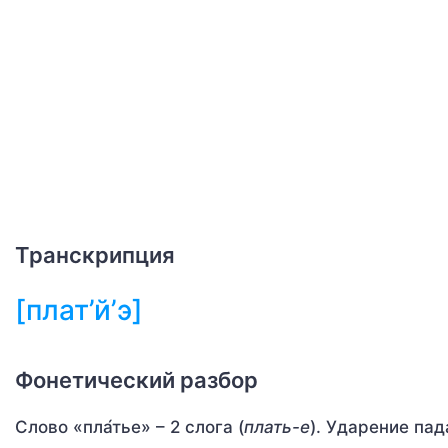
Транскрипция
[плат’й’э]
Фонетический разбор
Слово «пла́тье» – 2 слога (
плать-е
). Ударение пада