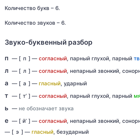
Количество букв – 6.
Количество звуков – 6.
Звуко-буквенный разбор
п
— [
п
] —
согласный
, парный глухой, парный
т
л
— [
л
] —
согласный
, непарный звонкий, соно
а
— [
а
] —
гласный
, ударный
т
— [
т’
] —
согласный
, парный глухой, парный
мя
ь
—
не обозначает звука
е
— [
й’
] —
согласный
, непарный звонкий, соно
—
[
э
] —
гласный
, безударный