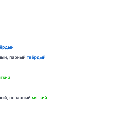
вёрдый
рный, парный
твёрдый
гкий
рный, непарный
мягкий