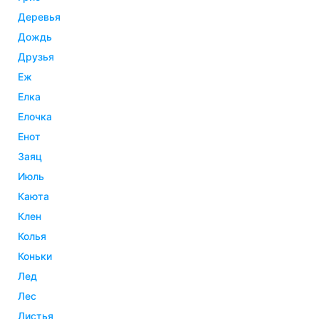
деревья
дождь
друзья
еж
елка
елочка
енот
заяц
июль
каюта
клен
колья
коньки
лед
лес
листья