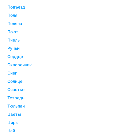
подъезд
поля
поляна
поют
пчелы
ручьи
сердце
скворечник
снег
солнце
счастье
тетрадь
тюльпан
цветы
цирк
чай