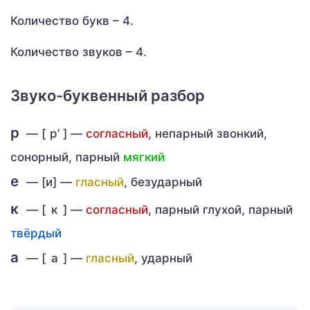
Количество букв – 4.
Количество звуков – 4.
Звуко-буквенный разбор
р
— [
р’
] —
согласный
, непарный звонкий,
сонорный, парный
мягкий
е
— [и] —
гласный
, безударный
к
— [
к
] —
согласный
, парный глухой, парный
твёрдый
а
— [
а
] —
гласный
, ударный