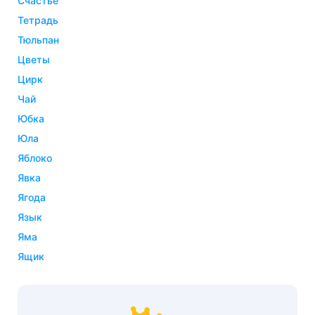
счастье
тетрадь
тюльпан
цветы
цирк
чай
юбка
юла
яблоко
явка
ягода
язык
яма
ящик