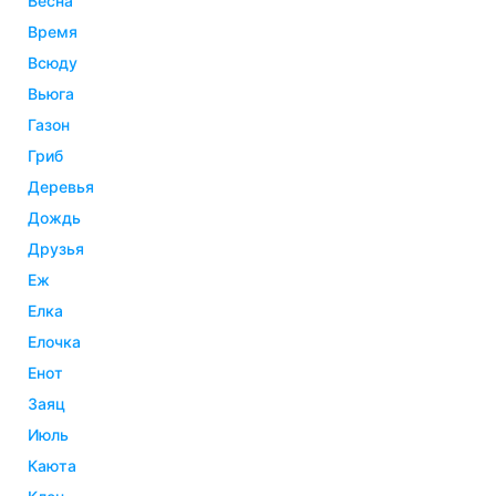
весна
время
всюду
вьюга
газон
гриб
деревья
дождь
друзья
еж
елка
елочка
енот
заяц
июль
каюта