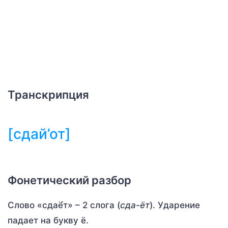
Транскрипция
[сдай’от]
Фонетический разбор
Слово «сдаё́т» – 2 слога (
сда-ёт
). Ударение
падает на букву ё.