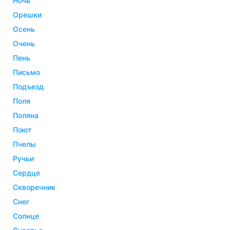
ночь
орешки
осень
очень
пень
письмо
подъезд
поля
поляна
поют
пчелы
ручьи
сердце
скворечник
снег
солнце