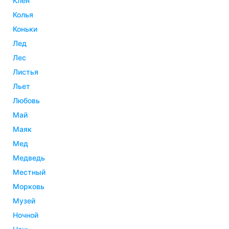
клен
колья
коньки
лед
лес
листья
льет
любовь
май
маяк
мед
медведь
местный
морковь
музей
ночной