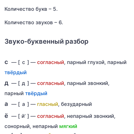
Количество букв – 5.
Количество звуков – 6.
Звуко-буквенный разбор
с
— [
с
] —
согласный
, парный глухой, парный
твёрдый
д
— [
д
] —
согласный
, парный звонкий,
парный
твёрдый
а
— [
а
] —
гласный
, безударный
ё
— [
й’
] —
согласный
, непарный звонкий,
сонорный, непарный
мягкий