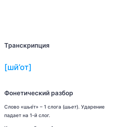
Транскрипция
[шй’от]
Фонетический разбор
Слово «шье́т» – 1 слога (
шьет
). Ударение
падает на 1-й слог.