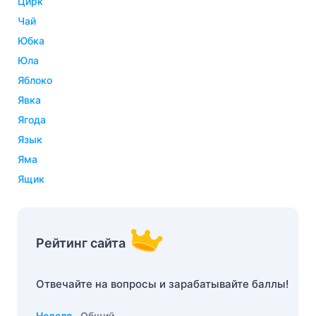
цирк
чай
юбка
юла
яблоко
явка
ягода
язык
яма
ящик
Рейтинг сайта
Отвечайте на вопросы и зарабатывайте баллы!
Неделя
Общий