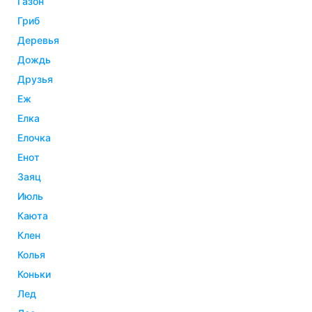
газон
гриб
деревья
дождь
друзья
еж
елка
елочка
енот
заяц
июль
каюта
клен
колья
коньки
лед