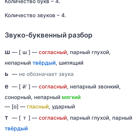
Количество букв – 4.
Количество звуков – 4.
Звуко-буквенный разбор
ш
— [
ш
] —
согласный
, парный глухой,
непарный
твёрдый
, шипящий
ь
—
не обозначает звука
е
— [
й’
] —
согласный
, непарный звонкий,
сонорный, непарный
мягкий
—
[о] —
гласный
, ударный
т
— [
т
] —
согласный
, парный глухой, парный
твёрдый