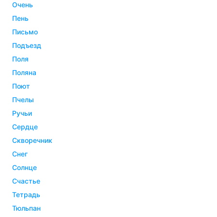
очень
пень
письмо
подъезд
поля
поляна
поют
пчелы
ручьи
сердце
скворечник
снег
солнце
счастье
тетрадь
тюльпан