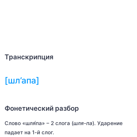
Транскрипция
[шл’апа]
Фонетический разбор
Слово «шля́па» – 2 слога (
шля-па
). Ударение
падает на 1-й слог.