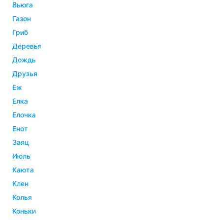
вьюга
газон
гриб
деревья
дождь
друзья
еж
елка
елочка
енот
заяц
июль
каюта
клен
колья
коньки