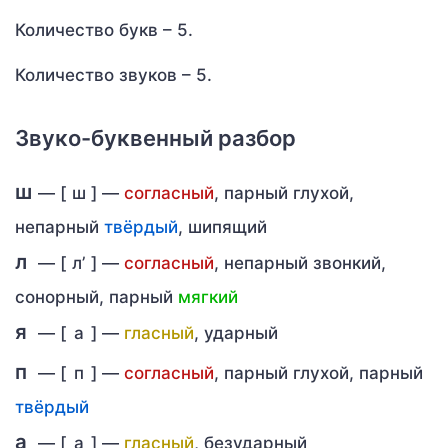
Количество букв – 5.
Количество звуков – 5.
Звуко-буквенный разбор
ш
— [
ш
] —
согласный
, парный глухой,
непарный
твёрдый
, шипящий
л
— [
л’
] —
согласный
, непарный звонкий,
сонорный, парный
мягкий
я
— [
а
] —
гласный
, ударный
п
— [
п
] —
согласный
, парный глухой, парный
твёрдый
а
— [
а
] —
гласный
, безударный