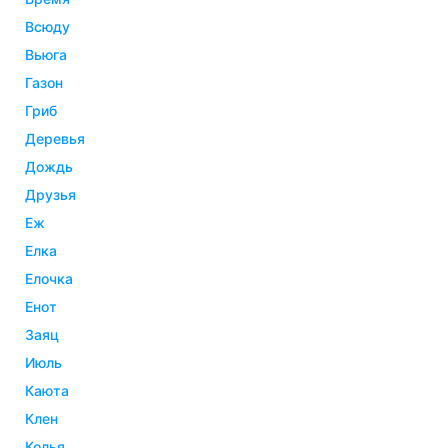
всюду
вьюга
газон
гриб
деревья
дождь
друзья
еж
елка
елочка
енот
заяц
июль
каюта
клен
колья