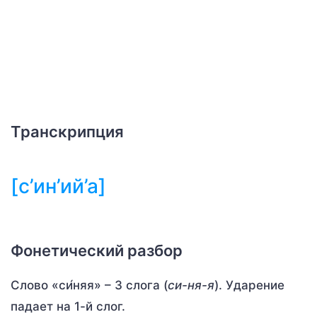
Транскрипция
[с’ин’ий’а]
Фонетический разбор
Слово «си́няя» – 3 слога (
си-ня-я
). Ударение
падает на 1-й слог.