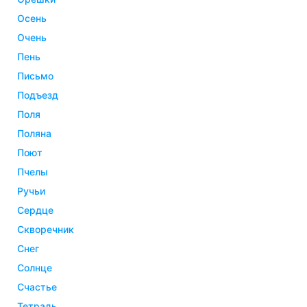
осень
очень
пень
письмо
подъезд
поля
поляна
поют
пчелы
ручьи
сердце
скворечник
снег
солнце
счастье
тетрадь