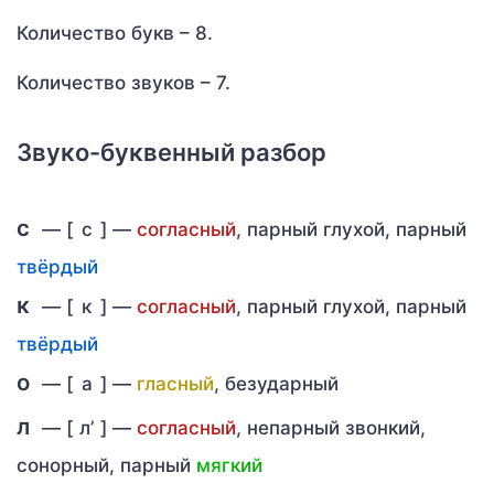
Количество букв – 8.
Количество звуков – 7.
Звуко-буквенный разбор
с
— [
с
] —
согласный
, парный глухой, парный
твёрдый
к
— [
к
] —
согласный
, парный глухой, парный
твёрдый
о
— [
а
] —
гласный
, безударный
л
— [
л’
] —
согласный
, непарный звонкий,
сонорный, парный
мягкий