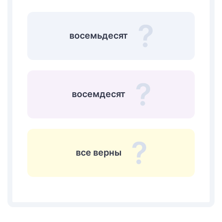
восемьдесят
восемдесят
все верны