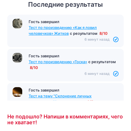
Последние результаты
Гость завершил
Тест по произведению «Как я ловил
человечков» Житков
с результатом
8/10
6 минут назад
Гость завершил
Тест по произведению «Тоска»
с результатом
8/10
6 минут назад
Гость завершил
Тест на тему "Склонение личных
местоимений"
с результатом
3/5
6 минут назад
Не подошло? Напиши в комментариях, чего
не хватает!