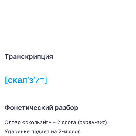
Транскрипция
[скал’з’ит]
Фонетический разбор
Слово «скользи́т» – 2 слога (
сколь-зит
).
Ударение падает на 2-й слог.