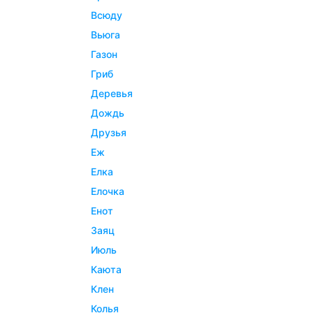
всюду
вьюга
газон
гриб
деревья
дождь
друзья
еж
елка
елочка
енот
заяц
июль
каюта
клен
колья