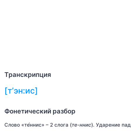
Транскрипция
[т’эн:ис]
Фонетический разбор
Слово «те́ннис» – 2 слога (
те-ннис
). Ударение пад