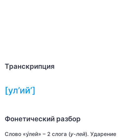
Транскрипция
[ул’ий’]
Фонетический разбор
Слово «у́лей» – 2 слога (
у-лей
). Ударение