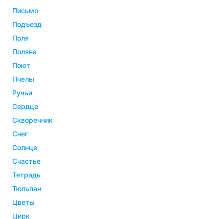
письмо
подъезд
поля
поляна
поют
пчелы
ручьи
сердце
скворечник
снег
солнце
счастье
тетрадь
тюльпан
цветы
цирк