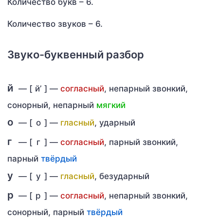
Количество букв – 6.
Количество звуков – 6.
Звуко-буквенный разбор
й
— [
й’
] —
согласный
, непарный звонкий,
сонорный, непарный
мягкий
о
— [
о
] —
гласный
, ударный
г
— [
г
] —
согласный
, парный звонкий,
парный
твёрдый
у
— [
у
] —
гласный
, безударный
р
— [
р
] —
согласный
, непарный звонкий,
сонорный, парный
твёрдый