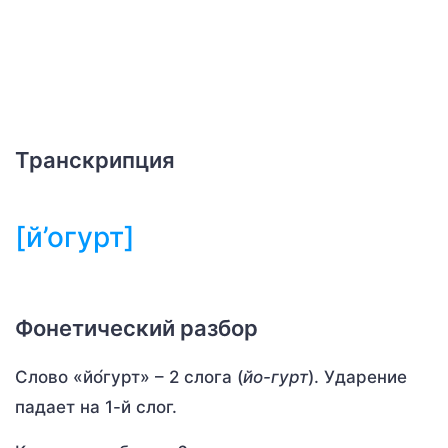
Транскрипция
[й’огурт]
Фонетический разбор
Слово «йо́гурт» – 2 слога (
йо-гурт
). Ударение
падает на 1-й слог.