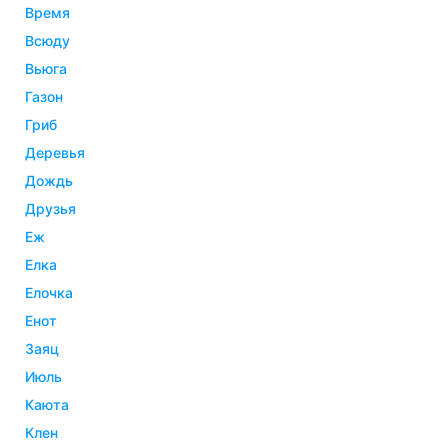
время
всюду
вьюга
газон
гриб
деревья
дождь
друзья
еж
елка
елочка
енот
заяц
июль
каюта
клен