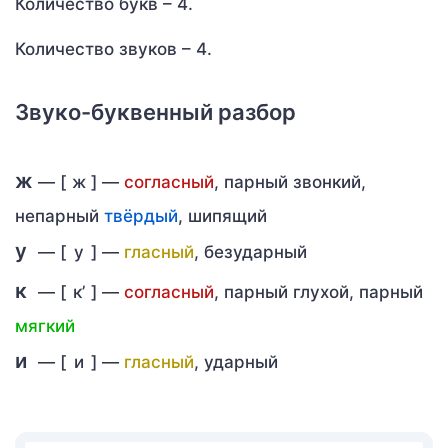
Количество букв – 4.
Количество звуков – 4.
Звуко-буквенный разбор
ж
— [
ж
] —
согласный
, парный звонкий,
непарный
твёрдый
, шипящий
у
— [
у
] —
гласный
, безударный
к
— [
к’
] —
согласный
, парный глухой, парный
мягкий
и
— [
и
] —
гласный
, ударный