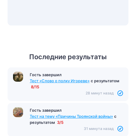
Последние результаты
Гость завершил
Тест «Пиковая дама»
с результатом
11/14
Гость завершил
26 минут назад
Тест «Слово о полку Игореве»
с результатом
8/15
28 минут назад
Гость завершил
Тест на тему «Причины Троянской войны»
с
результатом
3/5
31 минута назад