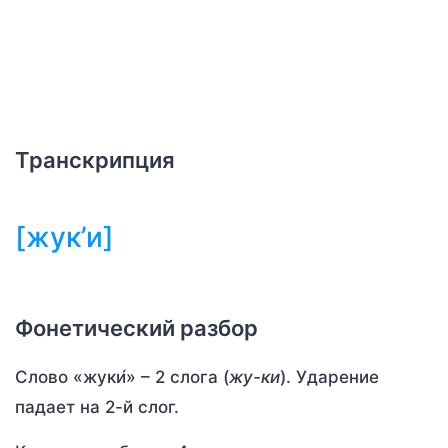
Транскрипция
[жук’и]
Фонетический разбор
Слово «жуки́» – 2 слога (
жу-ки
). Ударение
падает на 2-й слог.