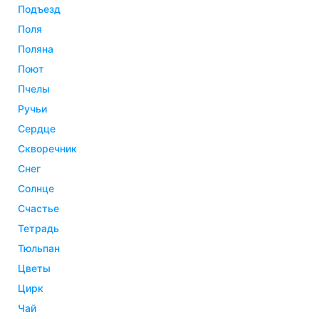
подъезд
поля
поляна
поют
пчелы
ручьи
сердце
скворечник
снег
солнце
счастье
тетрадь
тюльпан
цветы
цирк
чай