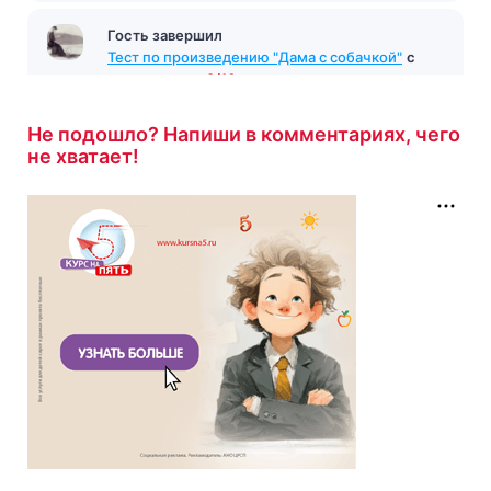
Гость завершил
Тест по произведению "Дама с собачкой"
с
результатом
9/10
Не подошло? Напиши в комментариях, чего
33 минуты назад
не хватает!