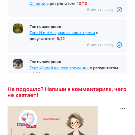
Гость завершил
4/10
Тест по произведению «Дары волхвов»
6 минут назад
О.Генри
с результатом
10/10
6 минут назад
Гость завершил
Тест Н и НН в разных частях речи
с
результатом
9/12
6 минут назад
Гость завершил
Тест «Герой нашего времени»
с результатом
13/16
Не подошло? Напиши в комментариях, чего
6 минут назад
не хватает!