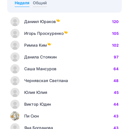
Неделя
Общий
Даниил Юраков
120
Игорь Проскуренко
105
Римма Ким
102
Данила Стоякин
97
Саша Мансуров
64
Чернявская Светлана
48
Юлия Юлия
45
Виктор Юдин
44
Пи Сюн
43
Яна Богданова
43