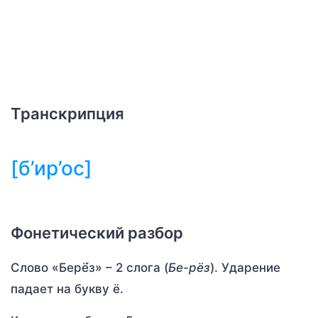
Транскрипция
[б’ир’ос]
Фонетический разбор
Слово «Берё́з» – 2 слога (
Бе-рёз
). Ударение
падает на букву ё.