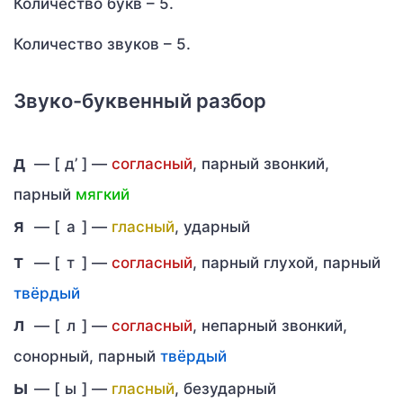
Количество букв – 5.
Количество звуков – 5.
Звуко-буквенный разбор
д
— [
д’
] —
согласный
, парный звонкий,
парный
мягкий
я
— [
а
] —
гласный
, ударный
т
— [
т
] —
согласный
, парный глухой, парный
твёрдый
л
— [
л
] —
согласный
, непарный звонкий,
сонорный, парный
твёрдый
ы
— [
ы
] —
гласный
, безударный