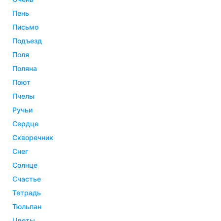
пень
письмо
подъезд
поля
поляна
поют
пчелы
ручьи
сердце
скворечник
снег
солнце
счастье
тетрадь
тюльпан
цветы