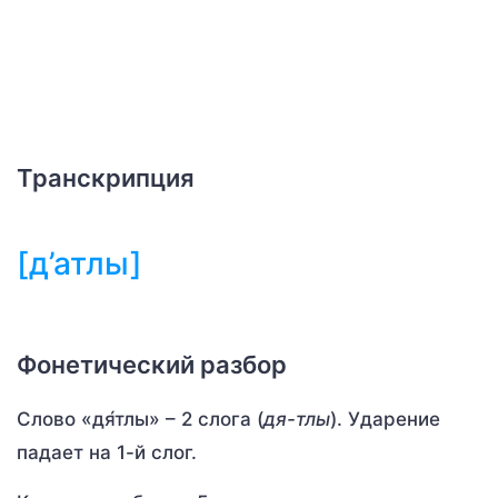
Транскрипция
[д’атлы]
Фонетический разбор
Слово «дя́тлы» – 2 слога (
дя-тлы
). Ударение
падает на 1-й слог.