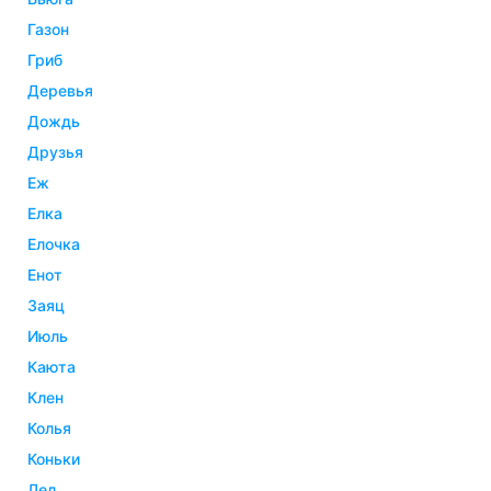
газон
гриб
деревья
дождь
друзья
еж
елка
елочка
енот
заяц
июль
каюта
клен
колья
коньки
лед