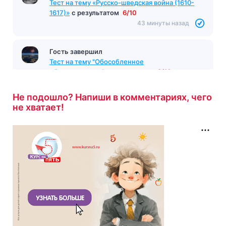
Тест на тему «Русско-шведская война (1610-
1617)»
с результатом
6/10
43 минуты назад
Гость завершил
Тест на тему "Обособленное
обстоятельство"
с результатом
8/10
43 минуты назад
Не подошло? Напиши в комментариях, чего
не хватает!