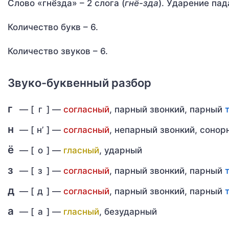
Слово «гнё́зда» – 2 слога (
гнё-зда
). Ударение пад
Количество букв – 6.
Количество звуков – 6.
Звуко-буквенный разбор
г
— [
г
] —
согласный
, парный звонкий, парный
н
— [
н’
] —
согласный
, непарный звонкий, соно
ё
— [
о
] —
гласный
, ударный
з
— [
з
] —
согласный
, парный звонкий, парный
д
— [
д
] —
согласный
, парный звонкий, парный
а
— [
а
] —
гласный
, безударный