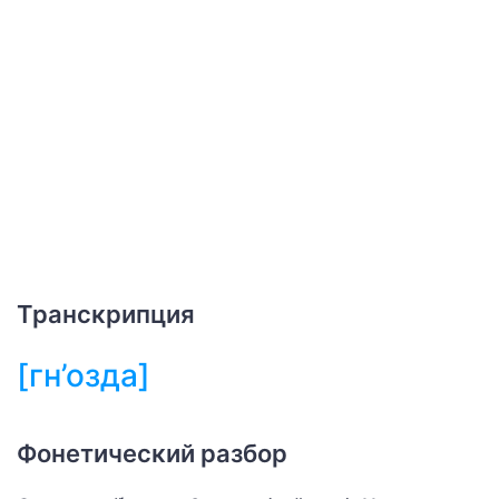
Транскрипция
[гн’озда]
Фонетический разбор