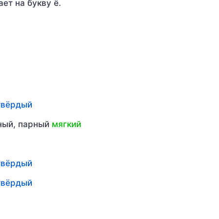
ает на букву ё.
твёрдый
рный, парный
мягкий
твёрдый
твёрдый