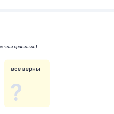
ветили правильно)
все верны