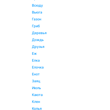
всюду
вьюга
газон
гриб
деревья
дождь
друзья
еж
елка
елочка
енот
заяц
июль
каюта
клен
колья