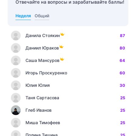
Отвечайте на вопросы и зарабатывайте баллы!
Неделя
Общий
Данила Стоякин
87
Даниил Юраков
80
Саша Мансуров
64
Игорь Проскуренко
60
Юлия Юлия
30
Таня Сартасова
25
Глеб Иванов
25
Миша Тимофеев
25
Полина Тишина
25