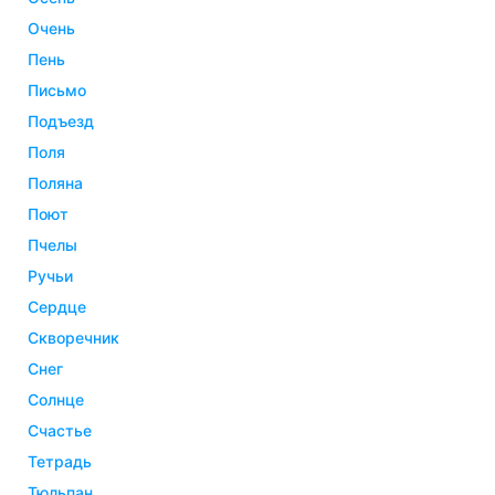
очень
пень
письмо
подъезд
поля
поляна
поют
пчелы
ручьи
сердце
скворечник
снег
солнце
счастье
тетрадь
тюльпан