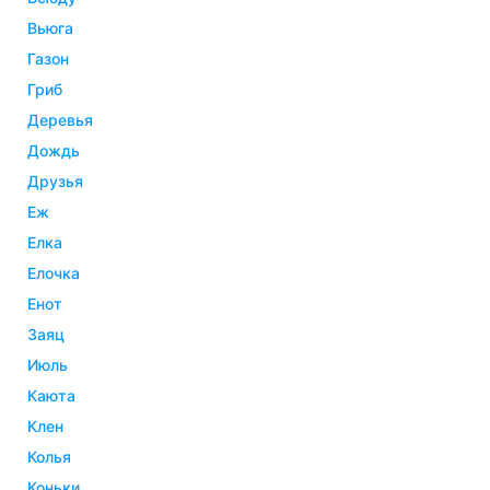
вьюга
газон
гриб
деревья
дождь
друзья
еж
елка
елочка
енот
заяц
июль
каюта
клен
колья
коньки