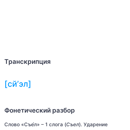
Транскрипция
[сй’эл]
Фонетический разбор
Слово «Съе́л» – 1 слога (
Съел
). Ударение