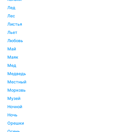
лед
лес
листья
льет
любовь
май
маяк
мед
медведь
местный
морковь
музей
ночной
ночь
орешки
осень