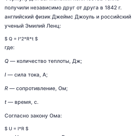
получили независимо друг от друга в 1842 г.
английский физик Джеймс Джоуль и российский
ученый Эмилий Ленц:
$ Q = I^2*R*t $
где:
Q
— количество теплоты, Дж;
I
— сила тока, А;
R
—
сопротивление, Ом;
t
—
время, с.
Согласно закону Ома:
$ U = I*R $