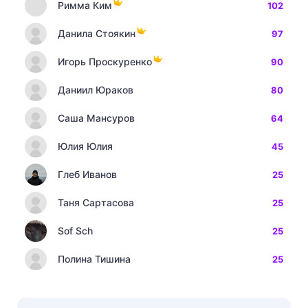
Римма Ким
102
Данила Стоякин
97
Игорь Проскуренко
90
Даниил Юраков
80
Саша Мансуров
64
Юлия Юлия
45
Глеб Иванов
25
Таня Сартасова
25
Sof Sch
25
Полина Тишина
25