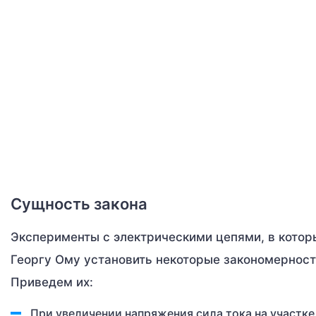
Сущность закона
Эксперименты с электрическими цепями, в которы
Георгу Ому установить некоторые закономерности
Приведем их:
При увеличении напряжения сила тока на участке