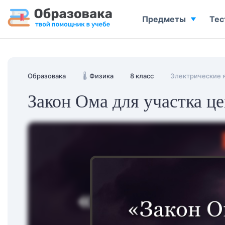
Предметы
Тес
Образовака
🌡️
Физика
8 класс
Электрические 
Закон Ома для участка ц