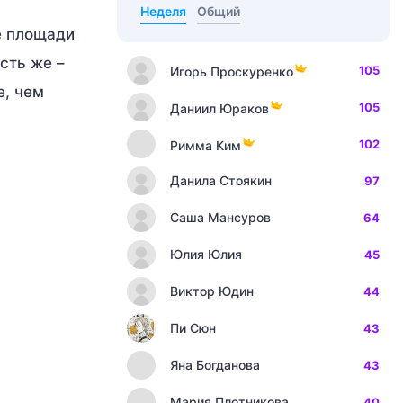
Неделя
Общий
е площади
сть же –
105
Игорь Проскуренко
е, чем
105
Даниил Юраков
102
Римма Ким
Данила Стоякин
97
Саша Мансуров
64
Юлия Юлия
45
Виктор Юдин
44
Пи Сюн
43
Яна Богданова
43
Мария Плотникова
40