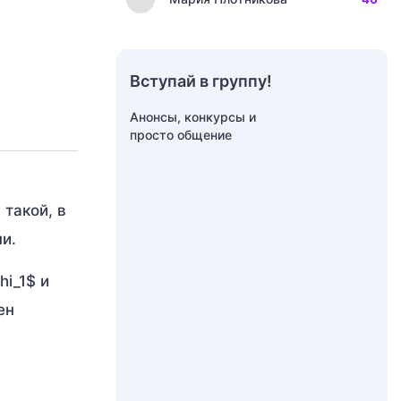
Вступай в группу!
Анонсы, конкурсы и
просто общение
 такой, в
и.
hi_1$ и
ен