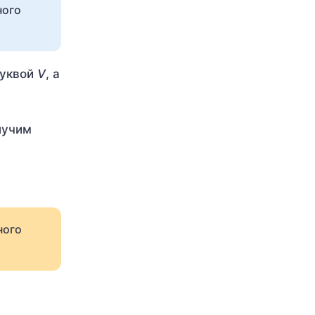
ного
буквой
V
, а
лучим
ного