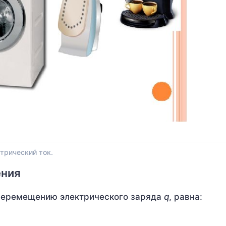
трический ток.
ения
 перемещению электрического заряда
q
, равна: