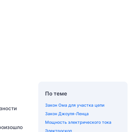
По теме
Закон Ома для участка цепи
азности
Закон Джоуля-Ленца
Мощность электрического тока
произошло
Электроскоп