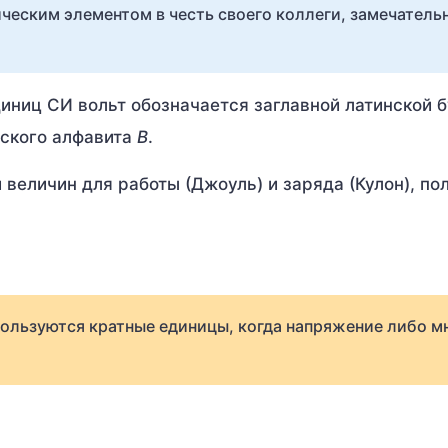
ическим элементом в честь своего коллеги, замечатель
иниц СИ вольт обозначается заглавной латинской 
сского алфавита
В
.
величин для работы (Джоуль) и заряда (Кулон), по
спользуются кратные единицы, когда напряжение либо м