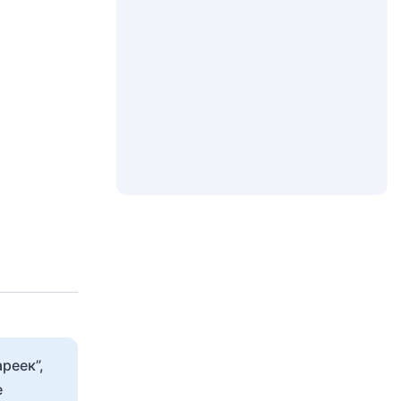
реек”,
е