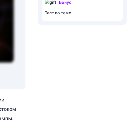
Бонус
Тест по теме
ми
отоком
ампы.