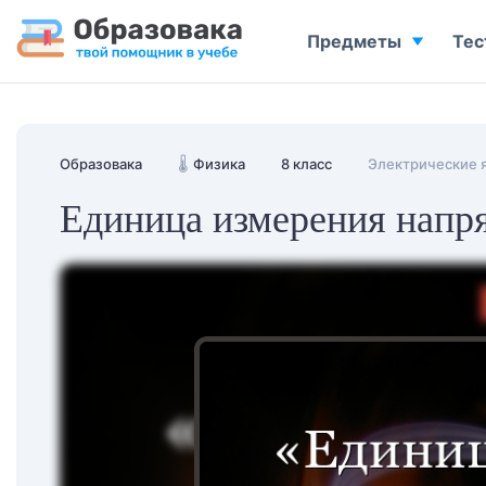
Предметы
Тес
Образовака
🌡️
Физика
8 класс
Электрические 
Единица измерения напр