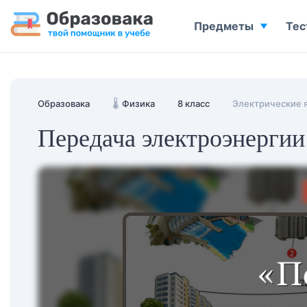
Предметы
Тес
Образовака
🌡️
Физика
8 класс
Электрические 
Передача электроэнергии