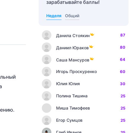
зарабатывайте баллы!
Неделя
Общий
87
Данила Стоякин
80
Даниил Юраков
64
Саша Мансуров
Игорь Проскуренко
60
альный
Юлия Юлия
30
а
Полина Тишина
25
Миша Тимофеев
25
жению.
Егор Сумцов
25
Глеб Иванов
25