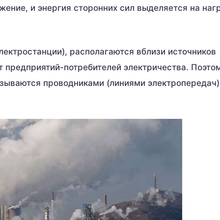
жение, и энергия сторонних сил выделяется на наг
ектростанции), располагаются вблизи источников
от предприятий-потребителей электричества. Поэто
язываются проводниками (линиями электропередач)