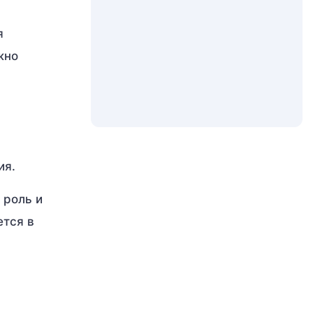
я
жно
ия.
 роль и
ется в