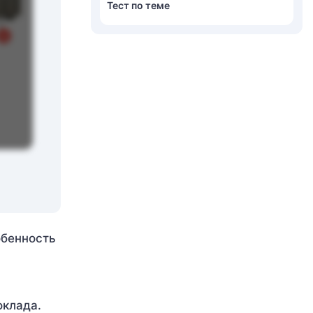
Тест по теме
обенность
оклада.