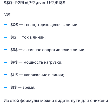
$$Q=I^2Rt={P^2\over U^2}Rt$$
где:
$Q$ — тепло, теряющееся в линии;
$I$ — ток в линии;
$R$ — активное сопротивление линии;
$P$ — мощность нагрузки;
$U$ — напряжение в линии;
$t$ — время.
Из этой формулы можно видеть пути для снижени