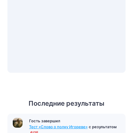
Последние результаты
Гость завершил
Гость завершил
Тест «Тарас Бульба»
с результатом
13/16
Тест «Слово о полку Игореве»
с результатом
7 минут назад