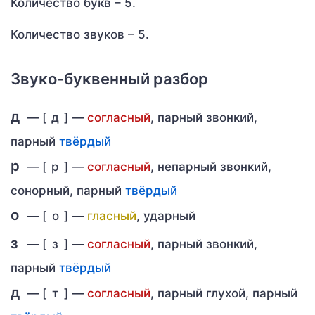
Количество букв – 5.
Количество звуков – 5.
Звуко-буквенный разбор
д
— [
д
] —
согласный
, парный звонкий,
парный
твёрдый
р
— [
р
] —
согласный
, непарный звонкий,
сонорный, парный
твёрдый
о
— [
о
] —
гласный
, ударный
з
— [
з
] —
согласный
, парный звонкий,
парный
твёрдый
д
— [
т
] —
согласный
, парный глухой, парный