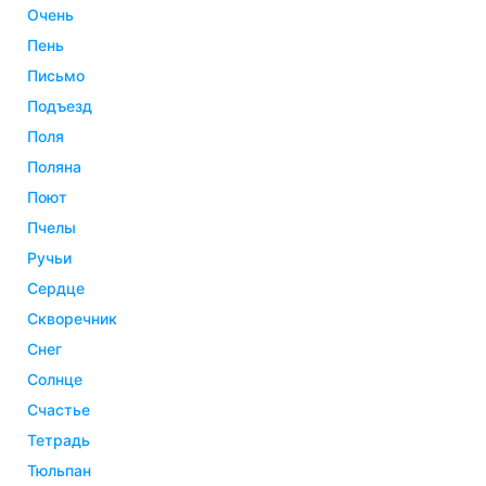
очень
пень
письмо
подъезд
поля
поляна
поют
пчелы
ручьи
сердце
скворечник
снег
солнце
счастье
тетрадь
тюльпан