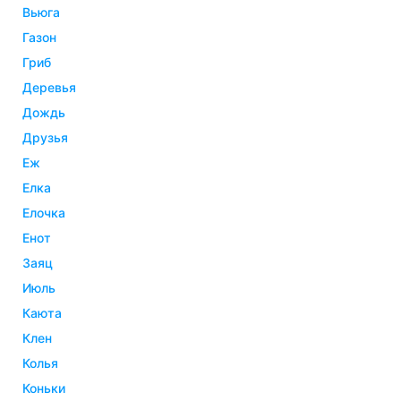
вьюга
газон
гриб
деревья
дождь
друзья
еж
елка
елочка
енот
заяц
июль
каюта
клен
колья
коньки