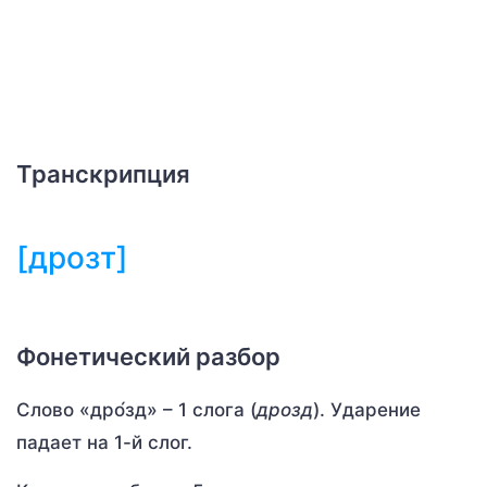
Транскрипция
[дрозт]
Фонетический разбор
Слово «дро́зд» – 1 слога (
дрозд
). Ударение
падает на 1-й слог.