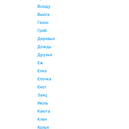
всюду
вьюга
газон
гриб
деревья
дождь
друзья
еж
елка
елочка
енот
заяц
июль
каюта
клен
колья