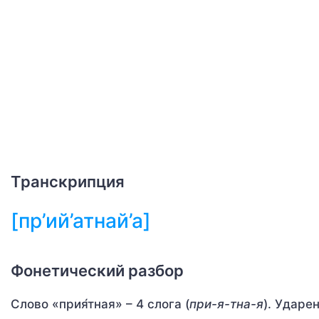
Транскрипция
[пр’ий’атнай’а]
Фонетический разбор
Слово «прия́тная» – 4 слога (
при-я-тна-я
). Ударен