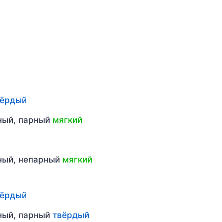
вёрдый
рный, парный
мягкий
рный, непарный
мягкий
вёрдый
рный, парный
твёрдый