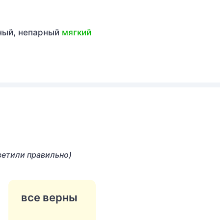
рный, непарный
мягкий
ветили правильно)
все верны