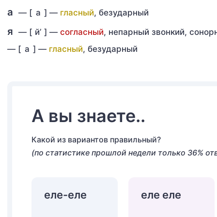
а
— [
а
] —
гласный
, безударный
я
— [
й’
] —
согласный
, непарный звонкий, соно
—
[
а
] —
гласный
, безударный
А вы знаете..
Какой из вариантов правильный?
(по статистике прошлой недели только 36% от
еле-еле
еле еле