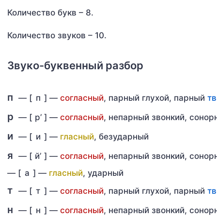
Количество букв – 8.
Количество звуков – 10.
Звуко-буквенный разбор
п
— [
п
] —
согласный
, парный глухой, парный
т
р
— [
р’
] —
согласный
, непарный звонкий, соно
и
— [
и
] —
гласный
, безударный
я
— [
й’
] —
согласный
, непарный звонкий, соно
—
[
а
] —
гласный
, ударный
т
— [
т
] —
согласный
, парный глухой, парный
т
н
— [
н
] —
согласный
, непарный звонкий, соно